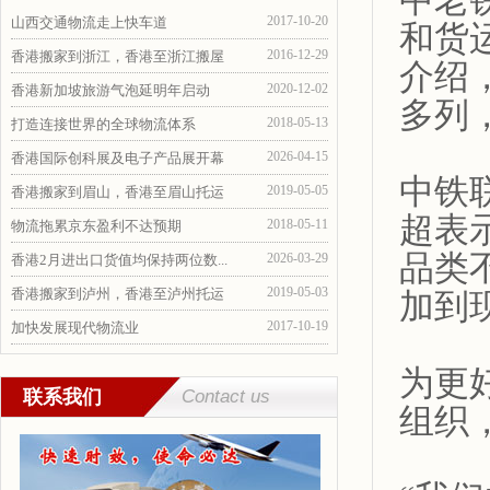
中老
2017-10-20
山西交通物流走上快车道
和货
2016-12-29
香港搬家到浙江，香港至浙江搬屋
介绍
2020-12-02
香港新加坡旅游气泡延明年启动
多列
2018-05-13
打造连接世界的全球物流体系
2026-04-15
香港国际创科展及电子产品展开幕
中铁
2019-05-05
香港搬家到眉山，香港至眉山托运
超表
2018-05-11
物流拖累京东盈利不达预期
品类
2026-03-29
香港2月进出口货值均保持两位数...
2019-05-03
香港搬家到泸州，香港至泸州托运
加到
2017-10-19
加快发展现代物流业
为更
联系我们
Contact us
组织