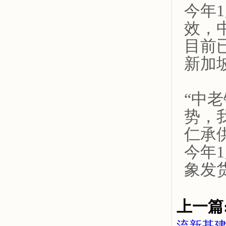
今年
效，
目前
新加
“中
势，
仁承
今年
象发
上一篇
流新基