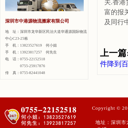
关.香
富的报
及同行
深圳市中港源物流搬家有限公司
地 址：深圳市龙华新区民治大道华通源国际物流
中心C23-25栋
手 机：13823527619 何小姐
上一篇
手 机：13923817257 何先生
电 话：0755-22152518
件降到
0755-25917876
传 真：0755-82441048
Copyright ©
地址：深圳市