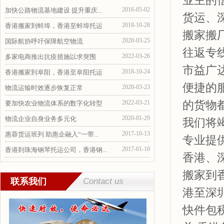
业主的
2016-05-02
加快公路物流基地建设 提升重庆...
货运、
2018-10-28
香港搬家到蚌埠，香港至蚌埠托运
搬家搬
2020-03-25
国际航协呼吁保障航空物流
往返专
2022-03-26
多家电商推出抗疫措施以求突围
市益广
2018-10-24
香港搬家到阜阳，香港至阜阳托运
便捷的
2020-03-23
物流运输时效逐步恢复正常
的货物
2022-03-21
要加快农业物流体系的数字化转型
2020-01-29
物流企业自身业务多元化
我们将
2017-10-13
惠蓉货运班列 助惠企融入“一带...
专业提
2017-01-10
香港到珠海钢琴托运公司，香港钢...
香港、
搬家到
联系我们
Contact us
港至深圳
快件包