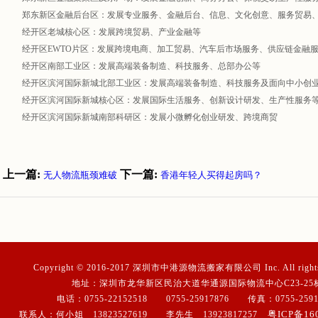
郑东新区金融后台区：发展专业服务、金融后台、信息、文化创意、服务贸易
经开区老城核心区：发展跨境贸易、产业金融等
经开区EWTO片区：发展跨境电商、加工贸易、汽车后市场服务、供应链金融
经开区南部工业区：发展高端装备制造、科技服务、总部办公等
经开区滨河国际新城北部工业区：发展高端装备制造、科技服务及面向中小创
经开区滨河国际新城核心区：发展国际生活服务、创新设计研发、生产性服务
经开区滨河国际新城南部科研区：发展小微孵化创业研发、跨境商贸
上一篇:
下一篇:
无人物流瓶颈难破
香港年轻人买得起房吗？
Copyright © 2016-2017 深圳市中港源物流搬家有限公司 Inc. All rights 
地址：深圳市龙华新区民治大道华通源国际物流中心C23-25
电话：0755-22152518 0755-25917876 传真：0755-2591
粤ICP备160
联系人：何小姐 13823527619 李先生 13923817257