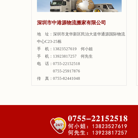
深圳市中港源物流搬家有限公司
地 址：深圳市龙华新区民治大道华通源国际物流
中心C23-25栋
手 机：13823527619 何小姐
手 机：13923817257 何先生
电 话：0755-22152518
0755-25917876
传 真：0755-82441048