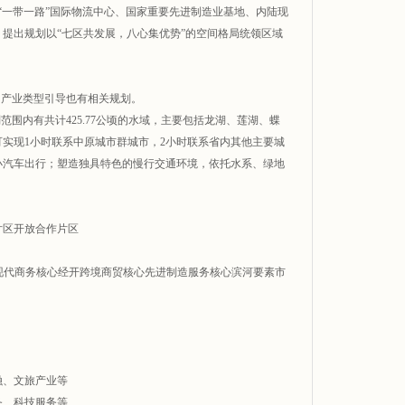
一带一路”国际物流中心、国家重要先进制造业基地、内陆现
提出规划以“七区共发展，八心集优势”的空间格局统领区域
的产业类型引导也有相关规划。
围内有共计425.77公顷的水域，主要包括龙湖、莲湖、蝶
实现1小时联系中原城市群城市，2小时联系省内其他主要城
小汽车出行；塑造独具特色的慢行交通环境，依托水系、绿地
片区开放合作片区
现代商务核心经开跨境商贸核心先进制造服务核心滨河要素市
融、文旅产业等
务、科技服务等