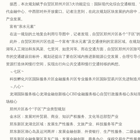
据悉，本次规划赋予自贸区郑州片区5大功能定位：国际现代化综合交通枢纽、“
代金融中心、中西部对外开放窗口。记者注意到，在此次规划区块发展的内容中，
产业发展。
富有“亲水元素”
在这一规划的土地复合利用引导图中，记者发现，自贸区郑州片区各个“子区”
此外，自贸区郑州片区也是一个富有“亲水元素”及交通便利的宜居区域。在规划范
湖等人工湖泊和东风渠、七里河、如意河等。而在交通方面，自贸区郑州片区除可
市的交通建设目标外，规划还提出了要在区域内推进新能源公交发展，合理引导
资源打造休闲慢行空间，实现出行向公共交通和慢行交通转移的构想。
﹃七区﹄
科技孵化片区国际服务片区金融服务片区专业服务片区国际贸易片区先进制造
﹃八心﹄
龙湖国际服务核心龙湖金融创新核心CBD金融服务核心自贸行政服务核心东站
场核心
郑州片区各个“子区”产业类型规划
金水区：发展对外贸易、商业、知识产权服务、文化等总部型产业
郑东新区龙湖北区域：发展生产性服务、文旅产业、科技服务等产业
郑东新区湖心岛及运河两岸：发展金融创新、外资银行、生产性服务、二级金
郑东新区金融集聚区及东广场：发展金融创新、商务办公、保税交易生产性服